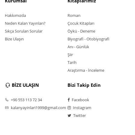
Kurumsal
Kitaplarımız
Hakkımızda
Roman
Neden Kalan Yayınları?
Çocuk Kitapları
Sıkça Sorulan Sorular
Öykü - Deneme
Bize Ulaşın
Biyografi - Otobiyografi
Anı - Günlük
Şiir
Tarih
Araştırma - İnceleme
BİZE ULAŞIN
Bizi Takip Edin
+90 553 113 72 34
Facebook
kalanyayinlari1999@gmail.com
Instagram
Twitter