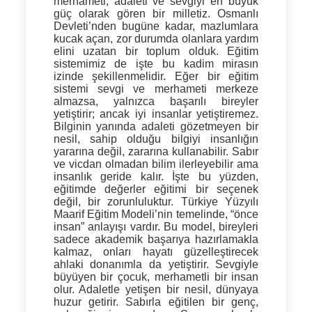
merhameti, adaleti ve sevgiyi en büyük
güç olarak gören bir milletiz. Osmanlı
Devleti’nden bugüne kadar, mazlumlara
kucak açan, zor durumda olanlara yardım
elini uzatan bir toplum olduk. Eğitim
sistemimiz de işte bu kadim mirasın
izinde şekillenmelidir. Eğer bir eğitim
sistemi sevgi ve merhameti merkeze
almazsa, yalnızca başarılı bireyler
yetiştirir; ancak iyi insanlar yetiştiremez.
Bilginin yanında adaleti gözetmeyen bir
nesil, sahip olduğu bilgiyi insanlığın
yararına değil, zararına kullanabilir.
Sabır
ve vicdan olmadan bilim ilerleyebilir ama
insanlık geride kalır.
İşte bu yüzden,
eğitimde değerler eğitimi bir seçenek
değil, bir zorunluluktur. Türkiye Yüzyılı
Maarif Eğitim Modeli’nin temelinde,
“önce
insan”
anlayışı vardır. Bu model, bireyleri
sadece akademik başarıya hazırlamakla
kalmaz, onları hayatı güzelleştirecek
ahlaki donanımla da yetiştirir.
Sevgiyle
büyüyen bir çocuk, merhametli bir insan
olur. Adaletle yetişen bir nesil, dünyaya
huzur getirir. Sabırla eğitilen bir genç,