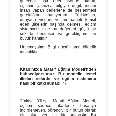
geleceği inşa eder.
Sonuç olarak,
eğitimin yalnızca bilgiyle değil, insanı
insan yapan değerlerle de beslenmesi
gerektiğine inanıyorum. Türkiye’nin,
dünyada vicdanı ve merhameti temsil
eden ülkelerin başında gelmesi, eğitim
sistemimizin de bu değerleri güçlü bir
şekilde benimsemesi gerektiğinin en
büyük kanıtıdır.
Unutmayalım:
Bilgi güçtür, ama bilgelik
insanlıktır.
Kitabınızda Maarif Eğitim Modeli’nden
bahsediyorsunuz. Bu modelin temel
ilkeleri nelerdir ve eğitim sistemine
nasıl bir katkı sunabilir?
Türkiye Yüzyılı Maarif Eğitim Modeli,
eğitimi sadece akademik başarıya
indirgemeyen, öğrenciyi bir bütün olarak
ele alan yenilikçi bir anlayıştır. Bu