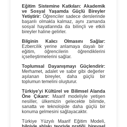
Eğitim Sistemine Katkıları:
Akademik
ve Sosyal Yaşamda Güçlü Bireyler
Yetiştirir:
Öğrenciler sadece derslerinde
başarılı olmakla kalmaz, aynı zamanda
sosyal hayatlarında da bilinçli ve etkili
bireyler haline gelirler.
Bilginin Kalıcı Olmasını Sağlar:
Ezbercilik yerine anlamaya dayalı bir
eğitim, öğrencilerin öğrendiklerini
içselleştirmelerini sağlar.
Toplumsal Dayanışmayı Güçlendirir:
Merhamet, adalet ve sabır gibi değerler
aşılanan bireyler, daha güçlü bir
toplumun temelini oluşturur.
Türkiye’yi Kültürel ve Bilimsel Alanda
Öne Çıkarır:
Maarif modeliyle yetişen
nesiller, ülkemizin gelecekte bilimde,
sanatta ve teknolojide daha güçlü bir
konuma gelmesini sağlayacaktır.
Türkiye Yüzyılı Maarif Eğitim Modeli,
bilgiyle ahlakı, teoriyle pratiği, bireysel