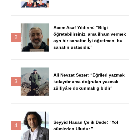
Acem Asaf Yıldırım: “Bilgi
öğretebilirsiniz, ama ilham vermek
2
ayrı bir sanattır. İyi öğretmen, bu
sanatın ustasıdır.”
Ali Nevzat Sezer: “Eğrileri yazmak
3
kolaydır ama doğruları yazmak
zülfiyâre dokunmak gibidir”
Seyyid Hasan Çelik Dede: “Yol
4
cümleden Uludur.”