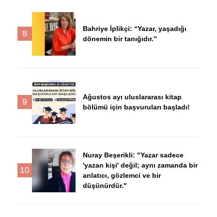
Bahriye İplikçi: “Yazar, yaşadığı
8
dönemin bir tanığıdır.”
Ağustos ayı uluslararası kitap
9
bölümü için başvuruları başladı!
Nuray Beşerikli: "Yazar sadece
'yazan kişi' değil; aynı zamanda bir
10
anlatıcı, gözlemci ve bir
düşünürdür."