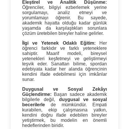
Eleştirel ve Analitik Düşünme:
Öğrenciler, bilgiyi ezberlemek yerine
sorgulamayı, analiz etmeyi ve
yorumlamayı öğrenir. Bu sayede,
akademik hayatta olduğu kadar günlük
yaşamda da karşılaştıkları sorunlara
çözüm üretebilen bireyler haline gelirler.
İlgi ve Yetenek Odaklı Eğitim:
Her
öğrenci farklıdır ve farklı yeteneklere
sahiptir. Maarif modeli, bireysel
yetenekleri keşfetmeyi ve geliştirmeyi
teşvik eder. Sanattan bilime, spordan
edebiyata kadar her alanda öğrencinin
kendini ifade edebilmesi için imkânlar
sunar.
Duygusal ve Sosyal Zekâyı
Güçlendirme:
Başarı sadece akademik
bilgilerle değil,
duygusal ve sosyal
becerilerle
de mümkündür. Empati
kurabilen, ekip çalışmasına yatkın,
kendini doğru ifade edebilen bireyler
yetiştirmek, bu modelin en önemli
hedeflerinden biridir.