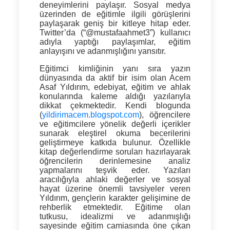
deneyimlerini paylaşır. Sosyal medya
üzerinden de eğitimle ilgili görüşlerini
paylaşarak geniş bir kitleye hitap eder.
Twitter’da (“@mustafaahmet3”) kullanıcı
adıyla yaptığı paylaşımlar, eğitim
anlayışını ve adanmışlığını yansıtır.
Eğitimci kimliğinin yanı sıra yazın
dünyasında da aktif bir isim olan Acem
Asaf Yıldırım, edebiyat, eğitim ve ahlak
konularında kaleme aldığı yazılarıyla
dikkat çekmektedir. Kendi blogunda
(
yildirimacem.blogspot.com
), öğrencilere
ve eğitimcilere yönelik değerli içerikler
sunarak eleştirel okuma becerilerini
geliştirmeye katkıda bulunur. Özellikle
kitap değerlendirme soruları hazırlayarak
öğrencilerin derinlemesine analiz
yapmalarını teşvik eder. Yazıları
aracılığıyla ahlaki değerler ve sosyal
hayat üzerine önemli tavsiyeler veren
Yıldırım, gençlerin karakter gelişimine de
rehberlik etmektedir. Eğitime olan
tutkusu, idealizmi ve adanmışlığı
sayesinde eğitim camiasında öne çıkan