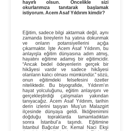
hayırlı olsun. Öncelikle sizi
okurlarımıza tanıtarak başlamak
istiyorum. Acem Asaf Yıldırım kimdir?
Eğitim, sadece bilgi aktarmak değil, aynı
zamanda bireylerin ha yatına dokunmak
ve onların potansiyellerini açığa
çıkarmaktır. İşte Acem Asaf Yıldırım, bu
anlayışla eğitim dünyasına adım atmış,
hayatını eğitime adamış bir eğitimcidir.
“Ancak bedel ödeyenlerin gerçek bir
hikâyesi vardır ve sadece hikâyesi
olanların kalıcı olması mümkündür.” sözü,
onun eğitimdeki felsefesini özetler
niteliktedir. Bu biyografide, Yıldırım’ın
hayat yolculuğunu, eğitim anlayışını ve
gerçekleştirdiği çalışmaları yakından
tanıyacağız. Acem Asaf Yıldırım, tarihin
derin izlerini taşıyan Muş’un Malazgirt
ilçesinde dünyaya geldi. İlköğrenimini
doğduğu topraklarda tamamladıktan
sonra İstanbul’a taşındı. Eğitimine
İstanbul Bağcılar Dr. Kemal Naci Ekşi