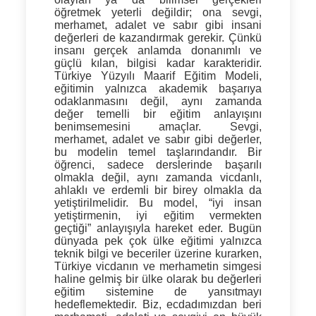
öğretmek yeterli değildir; ona
sevgi,
merhamet, adalet ve sabır
gibi insani
değerleri de kazandırmak gerekir. Çünkü
insanı gerçek anlamda donanımlı ve
güçlü kılan, bilgisi kadar karakteridir.
Türkiye Yüzyılı Maarif Eğitim Modeli,
eğitimin yalnızca akademik başarıya
odaklanmasını değil, aynı zamanda
değer temelli bir eğitim anlayışını
benimsemesini amaçlar. Sevgi,
merhamet, adalet ve sabır gibi değerler,
bu modelin temel taşlarındandır. Bir
öğrenci, sadece derslerinde başarılı
olmakla değil, aynı zamanda vicdanlı,
ahlaklı ve erdemli bir birey olmakla da
yetiştirilmelidir. Bu model,
“iyi insan
yetiştirmenin, iyi eğitim vermekten
geçtiği”
anlayışıyla hareket eder. Bugün
dünyada pek çok ülke eğitimi yalnızca
teknik bilgi ve beceriler üzerine kurarken,
Türkiye
vicdanın ve merhametin simgesi
haline gelmiş bir ülke olarak bu değerleri
eğitim sistemine de yansıtmayı
hedeflemektedir. Biz, ecdadımızdan beri