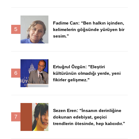
Fadime Can: “Ben halkın içinden,
5
kelimelerin göğsünde yürüyen bir
sesim.”
Ertuğrul Özgün: "Eleştiri
6
kültürünün olmadığı yerde, yeni
fikirler gelişmez."
Sezen Eren: “İnsanın derinliğine
7
dokunan edebiyat, geçici
trendlerin ötesinde, hep kalıcıdır.”