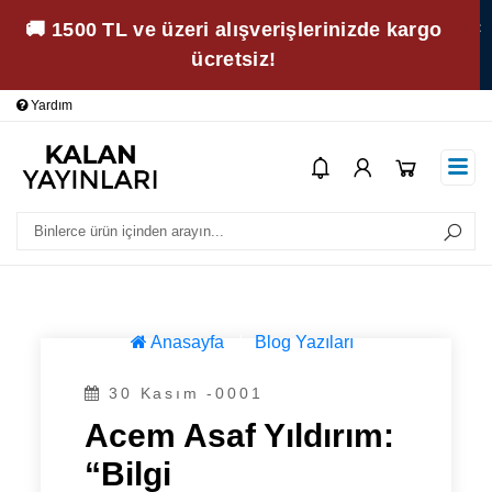
🚚 1500 TL ve üzeri alışverişlerinizde kargo
ücretsiz!
Yardım
Ödeme Bildirimi
İleti
Acem Asaf Yıldırım: “Bilgi öğretebilirsiniz, ama ilham
vermek ayrı bir sanattır. İyi öğretmen, bu sanatın ustasıdır.”
Anasayfa
/
Blog Yazıları
30 Kasım -0001
Acem Asaf Yıldırım:
“Bilgi