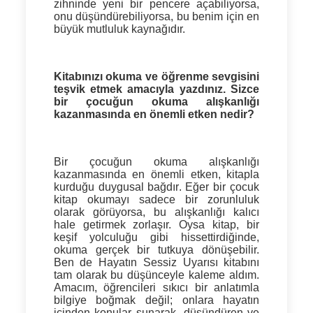
zihninde yeni bir pencere açabiliyorsa,
onu düşündürebiliyorsa, bu benim için en
büyük mutluluk kaynağıdır.
Kitabınızı okuma ve öğrenme sevgisini
teşvik etmek amacıyla yazdınız. Sizce
bir çocuğun okuma alışkanlığı
kazanmasında en önemli etken nedir?
Bir çocuğun okuma alışkanlığı
kazanmasında en önemli etken,
kitapla
kurduğu duygusal bağdır
. Eğer bir çocuk
kitap okumayı sadece bir zorunluluk
olarak görüyorsa, bu alışkanlığı kalıcı
hale getirmek zorlaşır. Oysa kitap, bir
keşif yolculuğu gibi hissettirdiğinde,
okuma gerçek bir tutkuya dönüşebilir.
Ben de Hayatın Sessiz Uyarısı kitabını
tam olarak bu düşünceyle kaleme aldım.
Amacım, öğrencileri sıkıcı bir anlatımla
bilgiye boğmak değil; onlara hayatın
içinden konular sunarak, düşündüren ve