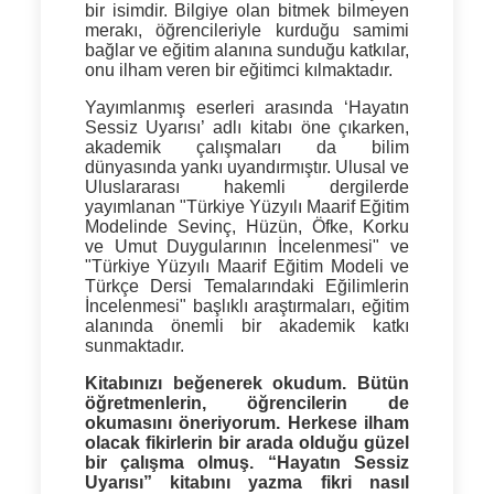
bir isimdir. Bilgiye olan bitmek bilmeyen
merakı, öğrencileriyle kurduğu samimi
bağlar ve eğitim alanına sunduğu katkılar,
onu ilham veren bir eğitimci kılmaktadır.
Yayımlanmış eserleri arasında ‘Hayatın
Sessiz Uyarısı’ adlı kitabı öne çıkarken,
akademik çalışmaları da bilim
dünyasında yankı uyandırmıştır. Ulusal ve
Uluslararası hakemli dergilerde
yayımlanan "Türkiye Yüzyılı Maarif Eğitim
Modelinde Sevinç, Hüzün, Öfke, Korku
ve Umut Duygularının İncelenmesi" ve
"Türkiye Yüzyılı Maarif Eğitim Modeli ve
Türkçe Dersi Temalarındaki Eğilimlerin
İncelenmesi" başlıklı araştırmaları, eğitim
alanında önemli bir akademik katkı
sunmaktadır.
Kitabınızı beğenerek okudum. Bütün
öğretmenlerin, öğrencilerin de
okumasını öneriyorum. Herkese ilham
olacak fikirlerin bir arada olduğu güzel
bir çalışma olmuş. “Hayatın Sessiz
Uyarısı” kitabını yazma fikri nasıl