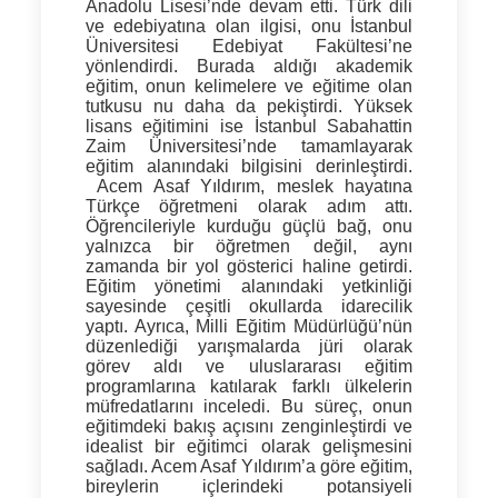
Anadolu Lisesi’nde devam etti. Türk dili
ve edebiyatına olan ilgisi, onu İstanbul
Üniversitesi Edebiyat Fakültesi’ne
yönlendirdi. Burada aldığı akademik
eğitim, onun kelimelere ve eğitime olan
tutkusu nu daha da pekiştirdi. Yüksek
lisans eğitimini ise İstanbul Sabahattin
Zaim Üniversitesi’nde tamamlayarak
eğitim alanındaki bilgisini derinleştirdi.
Acem Asaf Yıldırım, meslek hayatına
Türkçe öğretmeni olarak adım attı.
Öğrencileriyle kurduğu güçlü bağ, onu
yalnızca bir öğretmen değil, aynı
zamanda bir yol gösterici haline getirdi.
Eğitim yönetimi alanındaki yetkinliği
sayesinde çeşitli okullarda idarecilik
yaptı. Ayrıca, Milli Eğitim Müdürlüğü’nün
düzenlediği yarışmalarda jüri olarak
görev aldı ve uluslararası eğitim
programlarına katılarak farklı ülkelerin
müfredatlarını inceledi. Bu süreç, onun
eğitimdeki bakış açısını zenginleştirdi ve
idealist bir eğitimci olarak gelişmesini
sağladı. Acem Asaf Yıldırım’a göre eğitim,
bireylerin içlerindeki potansiyeli