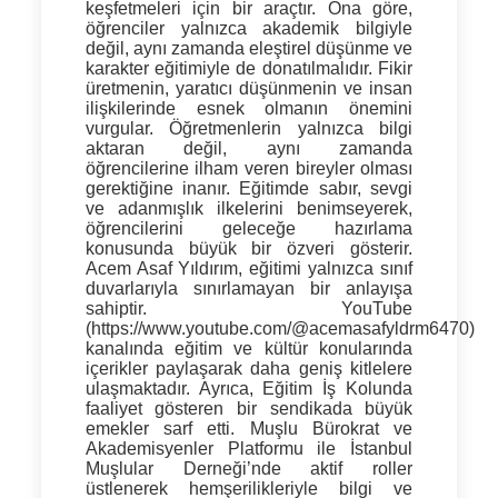
keşfetmeleri için bir araçtır. Ona göre,
öğrenciler yalnızca akademik bilgiyle
değil, aynı zamanda eleştirel düşünme ve
karakter eğitimiyle de donatılmalıdır. Fikir
üretmenin, yaratıcı düşünmenin ve insan
ilişkilerinde esnek olmanın önemini
vurgular. Öğretmenlerin yalnızca bilgi
aktaran değil, aynı zamanda
öğrencilerine ilham veren bireyler olması
gerektiğine inanır. Eğitimde sabır, sevgi
ve adanmışlık ilkelerini benimseyerek,
öğrencilerini geleceğe hazırlama
konusunda büyük bir özveri gösterir.
Acem Asaf Yıldırım, eğitimi yalnızca sınıf
duvarlarıyla sınırlamayan bir anlayışa
sahiptir. YouTube
(https://www.youtube.com/@acemasafyldrm6470)
kanalında eğitim ve kültür konularında
içerikler paylaşarak daha geniş kitlelere
ulaşmaktadır. Ayrıca, Eğitim İş Kolunda
faaliyet gösteren bir sendikada büyük
emekler sarf etti. Muşlu Bürokrat ve
Akademisyenler Platformu ile İstanbul
Muşlular Derneği’nde aktif roller
üstlenerek hemşerilikleriyle bilgi ve