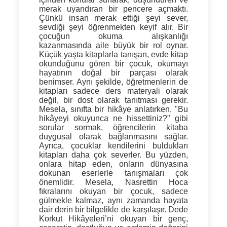
merak uyandıran bir pencere açmaktı.
Çünkü insan merak ettiği şeyi sever,
sevdiği şeyi öğrenmekten keyif alır. Bir
çocuğun okuma alışkanlığı
kazanmasında aile büyük bir rol oynar.
Küçük yaşta kitaplarla tanışan, evde kitap
okunduğunu gören bir çocuk, okumayı
hayatının doğal bir parçası olarak
benimser. Aynı şekilde, öğretmenlerin de
kitapları sadece ders materyali olarak
değil, bir dost olarak tanıtması gerekir.
Mesela, sınıfta bir hikâye anlatırken, "Bu
hikâyeyi okuyunca ne hissettiniz?" gibi
sorular sormak, öğrencilerin kitaba
duygusal olarak bağlanmasını sağlar.
Ayrıca, çocuklar
kendilerini buldukları
kitapları daha çok severler
. Bu yüzden,
onlara hitap eden, onların dünyasına
dokunan eserlerle tanışmaları çok
önemlidir. Mesela, Nasrettin Hoca
fıkralarını okuyan bir çocuk, sadece
gülmekle kalmaz, aynı zamanda hayata
dair derin bir bilgelikle de karşılaşır. Dede
Korkut Hikâyeleri’ni okuyan bir genç,