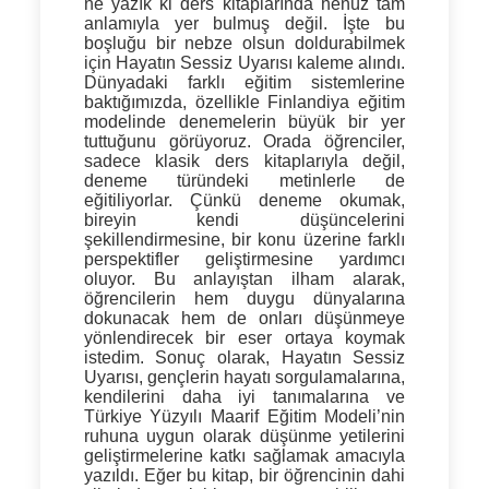
ne yazık ki ders kitaplarında henüz tam
anlamıyla yer bulmuş değil. İşte bu
boşluğu bir nebze olsun doldurabilmek
için Hayatın Sessiz Uyarısı kaleme alındı.
Dünyadaki farklı eğitim sistemlerine
baktığımızda, özellikle Finlandiya eğitim
modelinde denemelerin büyük bir yer
tuttuğunu görüyoruz. Orada öğrenciler,
sadece klasik ders kitaplarıyla değil,
deneme türündeki metinlerle de
eğitiliyorlar. Çünkü deneme okumak,
bireyin kendi düşüncelerini
şekillendirmesine, bir konu üzerine farklı
perspektifler geliştirmesine yardımcı
oluyor. Bu anlayıştan ilham alarak,
öğrencilerin hem duygu dünyalarına
dokunacak hem de onları düşünmeye
yönlendirecek bir eser ortaya koymak
istedim. Sonuç olarak, Hayatın Sessiz
Uyarısı, gençlerin hayatı sorgulamalarına,
kendilerini daha iyi tanımalarına ve
Türkiye Yüzyılı Maarif Eğitim Modeli’nin
ruhuna uygun olarak düşünme yetilerini
geliştirmelerine katkı sağlamak amacıyla
yazıldı. Eğer bu kitap, bir öğrencinin dahi