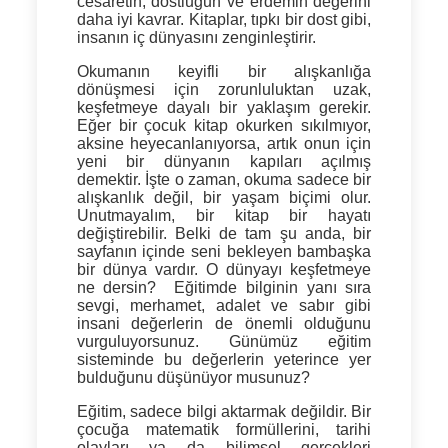
cesaretin, dostluğun ve erdemin değerini
daha iyi kavrar. Kitaplar, tıpkı bir dost gibi,
insanın iç dünyasını zenginleştirir.
Okumanın keyifli bir alışkanlığa
dönüşmesi için zorunluluktan uzak,
keşfetmeye dayalı bir yaklaşım gerekir.
Eğer bir çocuk kitap okurken sıkılmıyor,
aksine heyecanlanıyorsa, artık onun için
yeni bir dünyanın kapıları açılmış
demektir. İşte o zaman, okuma sadece bir
alışkanlık değil, bir yaşam biçimi olur.
Unutmayalım,
bir kitap bir hayatı
değiştirebilir
. Belki de tam şu anda, bir
sayfanın içinde seni bekleyen bambaşka
bir dünya vardır. O dünyayı keşfetmeye
ne dersin?
Eğitimde bilginin yanı sıra
sevgi, merhamet, adalet ve sabır gibi
insani değerlerin de önemli olduğunu
vurguluyorsunuz. Günümüz eğitim
sisteminde bu değerlerin yeterince yer
bulduğunu düşünüyor musunuz?
Eğitim, sadece bilgi aktarmak değildir. Bir
çocuğa matematik formüllerini, tarihi
olayları ya da bilimsel gerçekleri