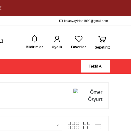
!
kalanyayinlari1999@gmail.com
13
Bildirimler
Üyelik
Favoriler
Sepetiniz
Teklif Al