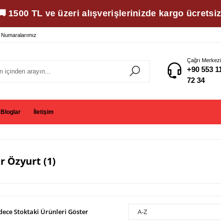
🚚 1500 TL ve üzeri alışverişlerinizde kargo ücretsiz
 Numaralarımız
Çağrı Merkezi
+90 553 1
72 34
Bloglar
İletişim
 Özyurt (1)
dece Stoktaki Ürünleri Göster
A-Z