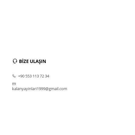
BİZE ULAŞIN
+90 553 113 72 34
kalanyayinlari1999@gmail.com