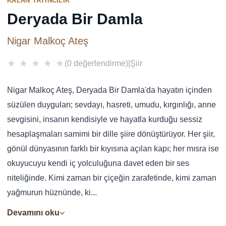
KALAN YAYINCILIK
Deryada Bir Damla
Nigar Malkoç Ateş
★
★
★
★
★
(0 değerlendirme)
|
Şiir
Nigar Malkoç Ateş, Deryada Bir Damla'da hayatın içinden
süzülen duyguları; sevdayı, hasreti, umudu, kırgınlığı, anne
sevgisini, insanın kendisiyle ve hayatla kurduğu sessiz
hesaplaşmaları samimi bir dille şiire dönüştürüyor. Her şiir,
gönül dünyasının farklı bir kıyısına açılan kapı; her mısra ise
okuyucuyu kendi iç yolculuğuna davet eden bir ses
niteliğinde. Kimi zaman bir çiçeğin zarafetinde, kimi zaman
yağmurun hüznünde, ki...
Devamını oku