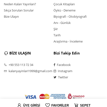
Neden Kalan Yayınları?
Çocuk Kitapları
Sıkça Sorulan Sorular
Öykü - Deneme
Bize Ulaşın
Biyografi - Otobiyografi
Anı - Günlük
Şiir
Tarih
Araştırma - İnceleme
BİZE ULAŞIN
Bizi Takip Edin
+90 553 113 72 34
Facebook
kalanyayinlari1999@gmail.com
Instagram
Twitter
ÜYE GİRİŞİ
FAVORİLER
SEPET