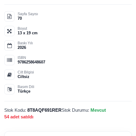
Sayfa Sayısı
70
Boyut
13 x 19 cm
Baskı Yılı
2026
ISBN
9786258648607
Cilt Bilgisi
Ciltsiz
Basım Dili
Türkçe
Stok Kodu:
8T8AQF691RER
Stok Durumu:
Mevcut
54 adet satıldı