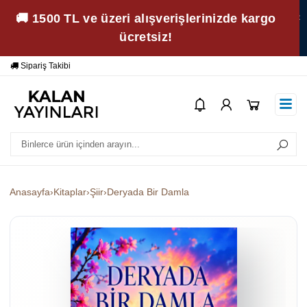
🚚 1500 TL ve üzeri alışverişlerinizde kargo
ücretsiz!
Yardım
Ödeme Bildirimi
Anasayfa
›
Kitaplar
›
Şiir
›
Deryada Bir Damla