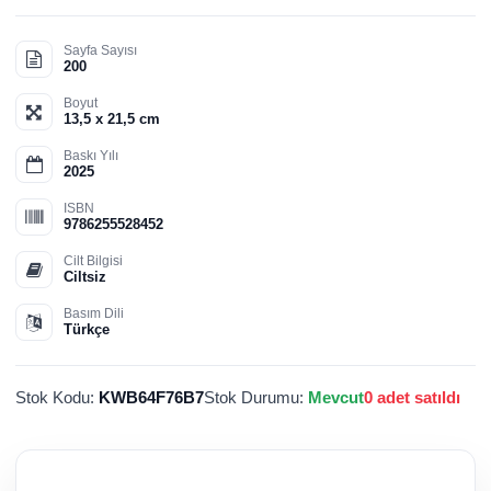
Sayfa Sayısı
200
Boyut
13,5 x 21,5 cm
Baskı Yılı
2025
ISBN
9786255528452
Cilt Bilgisi
Ciltsiz
Basım Dili
Türkçe
Stok Kodu:
KWB64F76B7
Stok Durumu:
Mevcut
0 adet satıldı