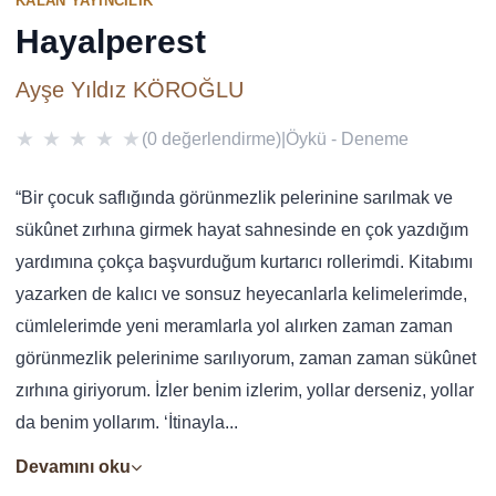
KALAN YAYINCILIK
Hayalperest
Ayşe Yıldız KÖROĞLU
★
★
★
★
★
(0 değerlendirme)
|
Öykü - Deneme
“Bir çocuk saflığında görünmezlik pelerinine sarılmak ve
sükûnet zırhına girmek hayat sahnesinde en çok yazdığım
yardımına çokça başvurduğum kurtarıcı rollerimdi. Kitabımı
yazarken de kalıcı ve sonsuz heyecanlarla kelimelerimde,
cümlelerimde yeni meramlarla yol alırken zaman zaman
görünmezlik pelerinime sarılıyorum, zaman zaman sükûnet
zırhına giriyorum. İzler benim izlerim, yollar derseniz, yollar
da benim yollarım. ‘İtinayla...
Devamını oku