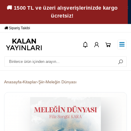
🚚 1500 TL ve üzeri alışverişlerinizde kargo
ücretsiz!
Yardım
Ödeme Bildirimi
Anasayfa
›
Kitaplar
›
Şiir
›
Meleğin Dünyası