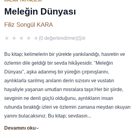
KALAN YAYINCILIK
Meleğin Dünyası
Filiz Songül KARA
★
★
★
★
★
(0 değerlendirme)
|
Şiir
Bu kitap; kelimelerin bir yürekte yankılandığı, hasretin ve
özlemin dile geldiği bir sevda hikâyesidir. "Meleğin
Dünyası", aşka adanmış bir yüreğin çırpınışlarını,
ayrılıklarla sarılmış anıların derin sızısını ve vuslatın
hayaliyle yaşanan umutları mısralara taşır.Her bir şiirde,
sevginin ne denli güçlü olduğunu, ayrılıkların insan
ruhunda bıraktığı izleri ve özlemin zamana meydan okuyan
yanını bulacaksınız. Bu kitap; sevdasın...
Devamını oku