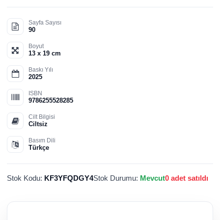
Sayfa Sayısı
90
Boyut
13 x 19 cm
Baskı Yılı
2025
ISBN
9786255528285
Cilt Bilgisi
Ciltsiz
Basım Dili
Türkçe
Stok Kodu:
KF3YFQDGY4
Stok Durumu:
Mevcut
0 adet satıldı